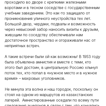
проходило во дворе с крепкими железными
воротами и в тесном соседстве с государственным
учебным заведением. Это как-то защищало от
проникновения уличного неустройства тех лет.
Большой двор, чердаки, подвалы и возможность
через невысокий забор наносить визиты к друзьям,
живущим по соседству обеспечивали нам
достаточное пространство и огораживали нас от
неприятных встреч.
А такие встречи были ой как возможны! В 1953 году
была объявлена амнистия и вместе с теми, кто
этого был достоин, в центральную Россию хлынул
поток тех, кто попал в «нужное место и в нужное
время» – махровых уголовников.
Не минула эта волна и наш городок, поскольку он
стоял на одном из маршрутов из казахстанских
лагерей. Амнистированные оседали по всему пути
следования эшелонов в связи с тем, что кончались