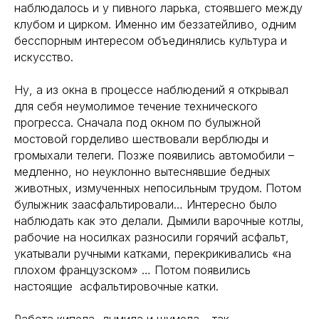
наблюдалось и у пивного ларька, стоявшего между
клубом и цирком. Именно им беззатейливо, одним
бесспорным интересом объединялись культура и
искусство.
Ну, а из окна в процессе наблюдений я открывал
для себя неумолимое течение технического
прогресса. Сначала под окном по булыжной
мостовой горделиво шествовали верблюды и
громыхали телеги. Позже появились автомобили –
медленно, но неуклонно вытеснявшие бедных
животных, измученных непосильным трудом. Потом
булыжник заасфальтировали… Интересно было
наблюдать как это делали. Дымили варочные котлы,
рабочие на носилках разносили горячий асфальт,
укатывали ручными катками, перекрикивались «на
плохом французском» … Потом появились
настоящие асфальтировочные катки.
Работа кипела, дымила и шумела – так