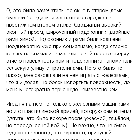
О, это было замечательное окно в старом доме
бывшей богадельни заштатного городка на
престижном втором этаже. Сводчатый высокий
оконный проём, широченный подоконник, двойные
рамы зимой. Подоконник и рамы были крашены
неоднократно уже при социализме, когда старую
краску не снимали, а мазали новой просто сверху,
отчего поверхность рам и подоконника напоминали
сельскую улицу с проталинами. Но это было не
плохо, мне разрешали на нём играть с железками,
что я и делал, не боясь испортить поверхность, до
меня многократно порченную неизвестно кем.
Играл я на нём не только с железными машинками,
но и с пластилиновой армией, которую сам и лепил
(учтите, это было вскоре после ужасной, тяжёлой,
но победоносной войны). Не важно, что не было
художественной достоверности, присущей
социалистическому реализму, но меня всё